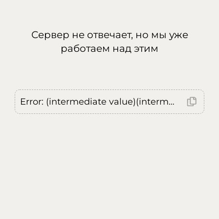
Сервер не отвечает, но мы уже
работаем над этим
Error: (intermediate value)(intermediate value)(intermediate value).replaceAll is not a function