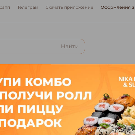
сапп
Телеграм
Скачать приложение
Оформления за
Найти