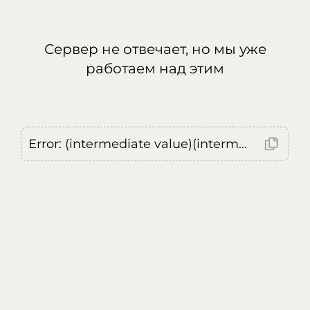
Сервер не отвечает, но мы уже
работаем над этим
Error: (intermediate value)(intermediate value)(intermediate value).replaceAll is not a function