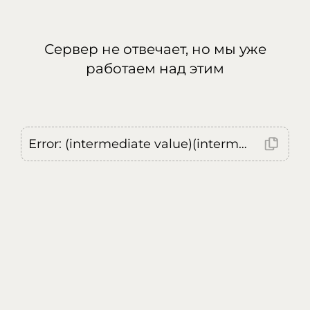
Сервер не отвечает, но мы уже
работаем над этим
Error: (intermediate value)(intermediate value)(intermediate value).replaceAll is not a function